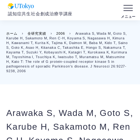
認知症共生社会創成治療学講座
ホーム
›
全研究実績
›
2006
›
Arawaka S, Wada M, Goto S,
Karube H, Sakamoto M, Ren C-H, Koyama S, Nagasawa H, Kimura
H, Kawanami T, Kurita K, Tajima K, Daimon M, Baba M, Kido T, Saino
S, Goto K, Asao H, Kitanaka C, Takashita E, Hongo S, Nakamura T,
Kayama T, Suzuki Y, Kobayashi K, Katagiri T, Kurokawa K, Kurimura
M, Toyoshima I, Tsuchiya K, Iwatsubo T, Muramatsu M, Matsumine
H, Kato T: The role of G protein-coupled receptor kinase 5 in
pathogenesis of sporadic Parkinson’s disease. J Neurosci 26:9227-
9238, 2006
Arawaka S, Wada M, Goto S,
Karube H, Sakamoto M, Ren