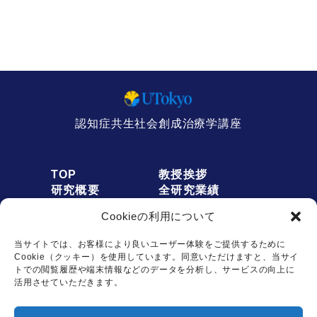
認知症共生社会創成治療学講座
TOP
教授挨拶
研究概要
全研究業績
人員募集
アクセス
Cookieの利用について
お知らせ
リンク
オプトアウト
プライバシーポリシー
当サイトでは、お客様により良いユーザー体験をご提供するために
Cookie（クッキー）を使用しています。同意いただけますと、当サイ
トでの閲覧履歴や端末情報などのデータを分析し、サービスの向上に
活用させていただきます。
お問い合わせは