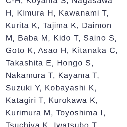
C-H, Koyama S, Nagasawa
H, Kimura H, Kawanami T,
Kurita K, Tajima K, Daimon
M, Baba M, Kido T, Saino S,
Goto K, Asao H, Kitanaka C,
Takashita E, Hongo S,
Nakamura T, Kayama T,
Suzuki Y, Kobayashi K,
Katagiri T, Kurokawa K,
Kurimura M, Toyoshima I,
Tsuchiya K, Iwatsubo T,