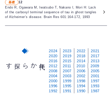
12
基礎
Endo R, Ogawara M, Iwatsubo T, Nakano I, Mori H: Lack
of the carboxyl terminal sequence of tau in ghost tangles
of Alzheimer’s disease. Brain Res 601:164-172, 1993
2024
2023
2022
2021
2020
2019
2018
2017
2016
2015
2014
2013
から探す
年
代
2012
2011
2010
2009
2008
2007
2006
2005
2004
2003
2002
2001
2000
1999
1998
1997
1996
1995
1994
1993
1992
1991
1990
1987