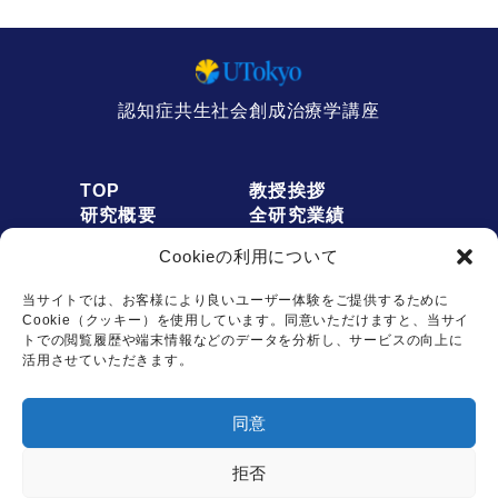
認知症共生社会創成治療学講座
TOP
教授挨拶
研究概要
全研究業績
人員募集
アクセス
Cookieの利用について
お知らせ
リンク
オプトアウト
プライバシーポリシー
当サイトでは、お客様により良いユーザー体験をご提供するために
Cookie（クッキー）を使用しています。同意いただけますと、当サイ
トでの閲覧履歴や端末情報などのデータを分析し、サービスの向上に
活用させていただきます。
お問い合わせは
同意
こちらから
拒否
Copyright © Dementia Inclusion and Therapeutics. All rights reserved.