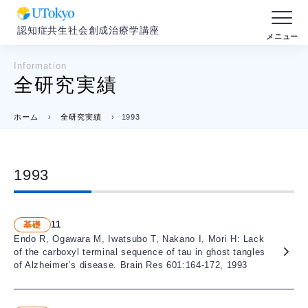
認知症共生社会創成治療学講座
Information
全研究実績
ホーム
›
全研究実績
›
1993
1993
11
基礎
Endo R, Ogawara M, Iwatsubo T, Nakano I, Mori H: Lack
of the carboxyl terminal sequence of tau in ghost tangles
of Alzheimer’s disease. Brain Res 601:164-172, 1993