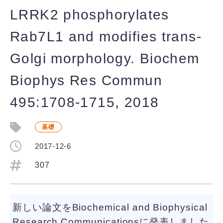
LRRK2 phosphorylates
Rab7L1 and modifies trans-
Golgi morphology. Biochem
Biophys Res Commun
495:1708-1715, 2018
基礎
2017-12-6
307
新しい論文をBiochemical and Biophysical
Research Communicationsに発表しました