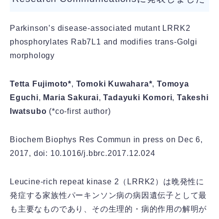
Parkinson’s disease-associated mutant LRRK2
phosphorylates Rab7L1 and modifies trans-Golgi
morphology
Tetta Fujimoto*
,
Tomoki Kuwahara*
,
Tomoya
Eguchi
,
Maria Sakurai
,
Tadayuki Komori
,
Takeshi
Iwatsubo
(*co-first author)
Biochem Biophys Res Commun in press on Dec 6,
2017, doi: 10.1016/j.bbrc.2017.12.024
Leucine-rich repeat kinase 2（LRRK2）は晩発性に
発症する家族性パーキンソン病の病因遺伝子として最
も主要なものであり、その生理的・病的作用の解明が