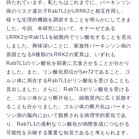
待たれています。私たちはこれまでに、パーキンソン
病のリスク遺伝子Rab7L1がLRRK2と相互作用し、
様々な生理的機能を調節することを明らかにしてきま
した。今回、本研究において、キナーゼである
LRRK2がRab7L1を細胞内でリン酸化することを見出
しました。興味深いことに、家族性パーキンソン病の
原因となる6種類のLRRK2の変異は、いずれも
Rab7L1のリン酸化を顕著に亢進させることが分かり
ました。また、リン酸化部位がSer72であること、ゴ
ルジ体に局在するRab7L1がリン酸化を受けることも
見出しました。さらに、Rab7L1がリン酸化を受ける
と、ゴルジ体がより断片化し、細胞質内に広く拡散す
ることも分かりました。ゴルジ体の断片化はパーキン
ソン病の脳内において観察される病理学的変化であ
り、Rab7L1の過剰なリン酸化が病態形成につながる
可能性を示唆する重要な知見であると考えられます。