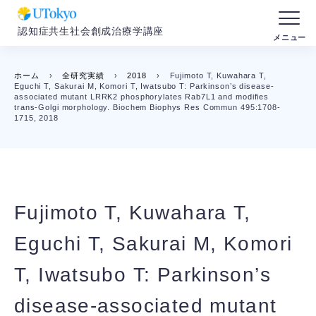
認知症共生社会創成治療学講座
ホーム
›
全研究実績
›
2018
›
Fujimoto T, Kuwahara T,
Eguchi T, Sakurai M, Komori T, Iwatsubo T: Parkinson’s disease-
associated mutant LRRK2 phosphorylates Rab7L1 and modifies
trans-Golgi morphology. Biochem Biophys Res Commun 495:1708-
1715, 2018
Fujimoto T, Kuwahara T,
Eguchi T, Sakurai M, Komori
T, Iwatsubo T: Parkinson’s
disease-associated mutant