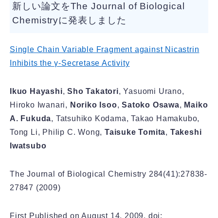
新しい論文をThe Journal of Biological
Chemistryに発表しました
Single Chain Variable Fragment against Nicastrin
Inhibits the γ-Secretase Activity
Ikuo Hayashi
,
Sho Takatori
, Yasuomi Urano,
Hiroko Iwanari,
Noriko Isoo
,
Satoko Osawa
,
Maiko
A. Fukuda
, Tatsuhiko Kodama, Takao Hamakubo,
Tong Li, Philip C. Wong,
Taisuke Tomita
,
Takeshi
Iwatsubo
The Journal of Biological Chemistry 284(41):27838-
27847 (2009)
First Published on August 14, 2009, doi: