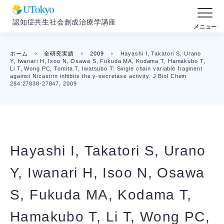
認知症共生社会創成治療学講座
ホーム
›
全研究実績
›
2009
›
Hayashi I, Takatori S, Urano
Y, Iwanari H, Isoo N, Osawa S, Fukuda MA, Kodama T, Hamakubo T,
Li T, Wong PC, Tomita T, Iwatsubo T: Single chain variable fragment
against Nicastrin inhibits the γ-secretase activity. J Biol Chem
284:27838-27847, 2009
Hayashi I, Takatori S, Urano
Y, Iwanari H, Isoo N, Osawa
S, Fukuda MA, Kodama T,
Hamakubo T, Li T, Wong PC,