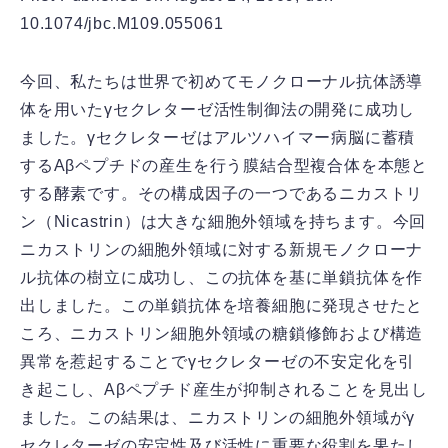
10.1074/jbc.M109.055061
今回、私たちは世界で初めてモノクローナル抗体誘導
体を用いたγセクレターゼ活性制御法の開発に成功し
ました。γセクレターゼはアルツハイマー病脳に蓄積
するAβペプチドの産生を行う膜結合型複合体を本態と
する酵素です。その構成因子の一つであるニカストリ
ン（Nicastrin）は大きな細胞外領域を持ちます。今回
ニカストリンの細胞外領域に対する新規モノクローナ
ル抗体の樹立に成功し、この抗体を基に単鎖抗体を作
出しました。この単鎖抗体を培養細胞に発現させたと
ころ、ニカストリン細胞外領域の糖鎖修飾および構造
異常を惹起することでγセクレターゼの不安定化を引
き起こし、Aβペプチド産生が抑制されることを見出し
ました。この結果は、ニカストリンの細胞外領域がγ
セクレターゼの安定性及び活性に重要な役割を果たし