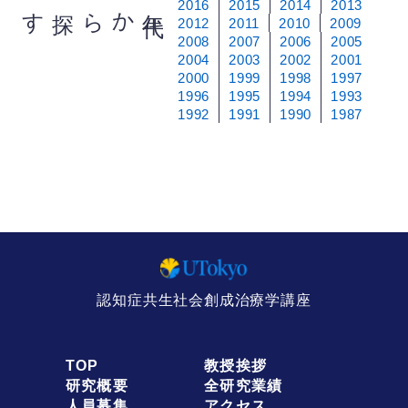
2016
2015
2014
2013
から探す
年
代
2012
2011
2010
2009
2008
2007
2006
2005
2004
2003
2002
2001
2000
1999
1998
1997
1996
1995
1994
1993
1992
1991
1990
1987
認知症共生社会創成治療学講座
TOP
教授挨拶
研究概要
全研究業績
人員募集
アクセス