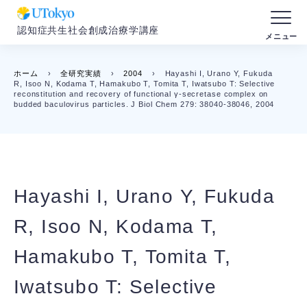
認知症共生社会創成治療学講座
ホーム
›
全研究実績
›
2004
›
Hayashi I, Urano Y, Fukuda
R, Isoo N, Kodama T, Hamakubo T, Tomita T, Iwatsubo T: Selective
reconstitution and recovery of functional γ-secretase complex on
budded baculovirus particles. J Biol Chem 279: 38040-38046, 2004
Hayashi I, Urano Y, Fukuda
R, Isoo N, Kodama T,
Hamakubo T, Tomita T,
Iwatsubo T: Selective