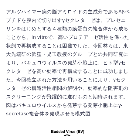
アルツハイマー病の脳アミロイドの主成分であるAβペ
プチドを膜内で切り出すγセクレターゼは、プレセニ
リンをはじめとする４種類の膜蛋白の複合体から成る
ことから、in vitroで、高いプロテアーゼ活性を保った
状態で再構成することは困難でした。今回林らは、東
大先端研の浜窪・児玉教授のグループとの共同研究に
より、バキュロウィルスの発芽小胞上に、ヒト型γセ
クレターゼを高い効率で再構成することに成功しまし
た。今回確立された方法を用いることにより、γセク
レターゼの構造活性相関の解明や、効率的な阻害剤の
スクリーニングが飛躍的に進むものと期待されます。
図はバキュロウイルスから発芽する発芽小胞上にγ-
secretase複合体を発現させる模式図