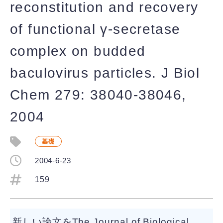
reconstitution and recovery
of functional γ-secretase
complex on budded
baculovirus particles. J Biol
Chem 279: 38040-38046,
2004
基礎
2004-6-23
159
新しい論文をThe Journal of Biological