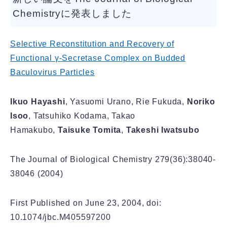
Chemistryに発表しました
Selective Reconstitution and Recovery of
Functional γ-Secretase Complex on Budded
Baculovirus Particles
Ikuo Hayashi
, Yasuomi Urano, Rie Fukuda,
Noriko
Isoo
, Tatsuhiko Kodama, Takao
Hamakubo,
Taisuke Tomita
,
Takeshi Iwatsubo
The Journal of Biological Chemistry 279(36):38040-
38046 (2004)
First Published on June 23, 2004, doi:
10.1074/jbc.M405597200