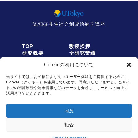
認知症共生社会創成治療学講座
TOP
教授挨拶
研究概要
全研究業績
人員募集
アクセス
Cookieの利用について
お知らせ
リンク
オプトアウト
プライバシーポリシー
当サイトでは、お客様により良いユーザー体験をご提供するために
Cookie（クッキー）を使用しています。同意いただけますと、当サイ
トでの閲覧履歴や端末情報などのデータを分析し、サービスの向上に
活用させていただきます。
お問い合わせは
同意
こちらから
拒否
Copyright © Dementia Inclusion and Therapeutics. All rights reserved.