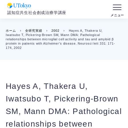
認知症共生社会創成治療学講座
ホーム
›
全研究実績
›
2002
›
Hayes A, Thakera U,
Iwatsubo T, Pickering-Brown SM, Mann DMA: Pathological
relationships between microglial cell activity and tau and amyloid β
protein in patients with Alzheimer’s disease. Neurosci lett 331: 171-
174, 2002
Hayes A, Thakera U,
Iwatsubo T, Pickering-Brown
SM, Mann DMA: Pathological
relationships between