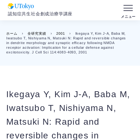
認知症共生社会創成治療学講座
ホーム
›
全研究実績
›
2001
›
Ikegaya Y, Kim J-A, Baba M,
Iwatsubo T, Nishiyama N, Matsuki N: Rapid and reversible changes
in dendrite morphology and synaptic efficacy following NMDA
receptor activation: Implication for a cellular defense against
excitotoxicity. J Cell Sci 114:4083-4093, 2001
Ikegaya Y, Kim J-A, Baba M,
Iwatsubo T, Nishiyama N,
Matsuki N: Rapid and
reversible changes in