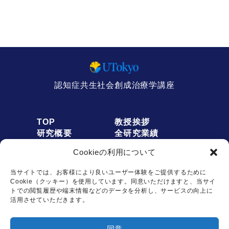
認知症共生社会創成治療学講座
TOP
教授挨拶
研究概要
全研究業績
人員募集
アクセス
Cookieの利用について
お知らせ
リンク
オプトアウト
プライバシーポリシー
当サイトでは、お客様により良いユーザー体験をご提供するために
Cookie（クッキー）を使用しています。同意いただけますと、当サイ
トでの閲覧履歴や端末情報などのデータを分析し、サービスの向上に
活用させていただきます。
お問い合わせは
同意