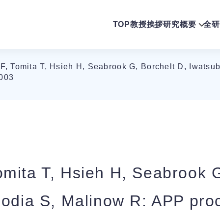
TOP
教授挨拶
研究概要
全研
, Tomita T, Hsieh H, Seabrook G, Borchelt D, Iwatsu
2003
mita T, Hsieh H, Seabrook G
sodia S, Malinow R: APP pro