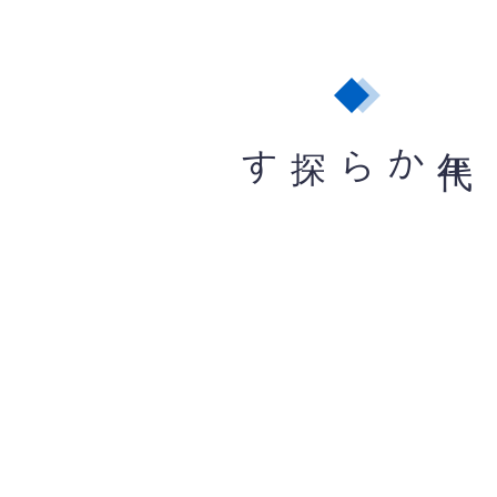
から探す
年
代