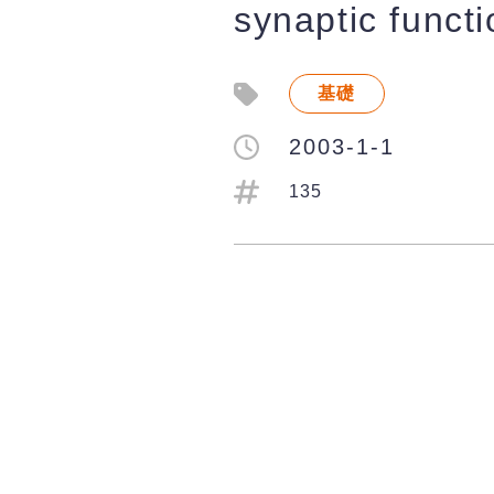
synaptic funct
基礎
2003-1-1
135