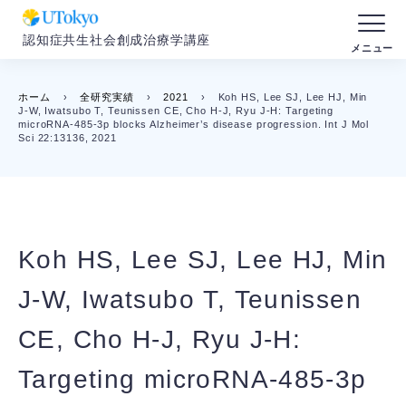
認知症共生社会創成治療学講座
ホーム
›
全研究実績
›
2021
›
Koh HS, Lee SJ, Lee HJ, Min
J-W, Iwatsubo T, Teunissen CE, Cho H-J, Ryu J-H: Targeting
microRNA-485-3p blocks Alzheimer’s disease progression. Int J Mol
Sci 22:13136, 2021
Koh HS, Lee SJ, Lee HJ, Min
J-W, Iwatsubo T, Teunissen
CE, Cho H-J, Ryu J-H:
Targeting microRNA-485-3p