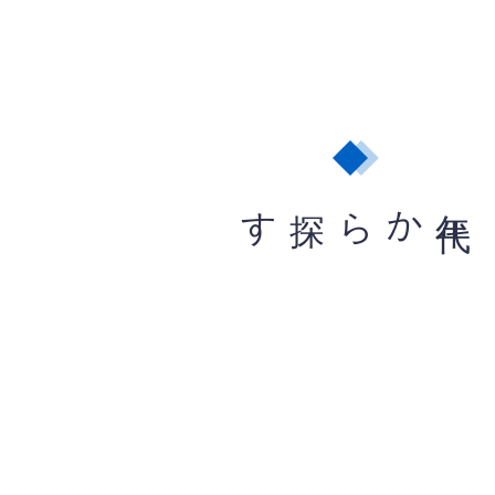
から探す
年
代