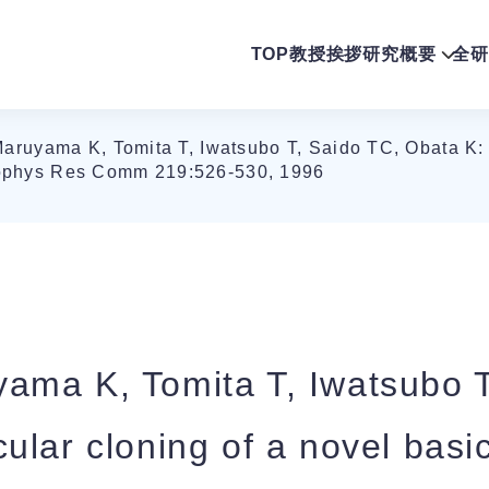
TOP
教授挨拶
研究概要
全研
ruyama K, Tomita T, Iwatsubo T, Saido TC, Obata K: M
 Biophys Res Comm 219:526-530, 1996
ama K, Tomita T, Iwatsubo T
ular cloning of a novel basic