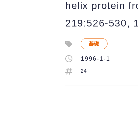
helix protein 
219:526-530, 
基礎
1996-1-1
24