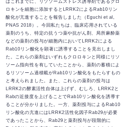
はこれまでに、リソソームストレス誘導剤であるクロ
ロキンを細胞に添加するとLRRK2によるRab10リン
酸化が亢進することを報告しました（Eguchi et al,
PNAS 2018）。今回私たちは、臨床応用されている
薬剤のうち、特定の抗うつ薬や抗がん剤、局所麻酔薬
などの薬剤の投与が細胞内においてLRRK2による
Rab10リン酸化を顕著に誘導することを見出しまし
た。これらの薬剤はいずれもクロロキンと同様にリソ
ソーム指向性を有していたことから、薬剤の蓄積によ
るリソソーム過積載がRab10リン酸化をもたらすもの
と考えられました。また、これらの薬剤の投与は
LRRK2の酵素活性自体は上げず、むしろ、LRRK2と
Rabの近接度を上げることでRab10リン酸化を誘導す
ることが分かりました。一方、薬剤投与によるRab10
リン酸化の亢進にはLRRK2活性化因子Rab29が必要
であったことから、Rab29と薬剤投与が段階的に