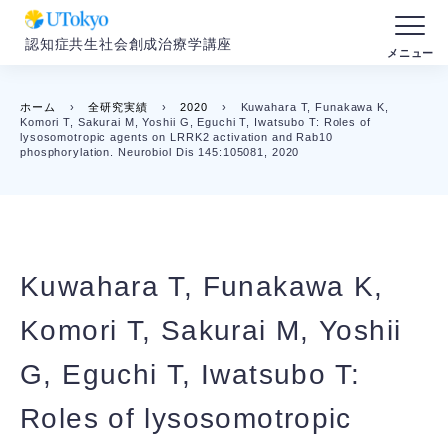
認知症共生社会創成治療学講座
ホーム
›
全研究実績
›
2020
›
Kuwahara T, Funakawa K,
Komori T, Sakurai M, Yoshii G, Eguchi T, Iwatsubo T: Roles of
lysosomotropic agents on LRRK2 activation and Rab10
phosphorylation. Neurobiol Dis 145:105081, 2020
Kuwahara T, Funakawa K,
Komori T, Sakurai M, Yoshii
G, Eguchi T, Iwatsubo T:
Roles of lysosomotropic