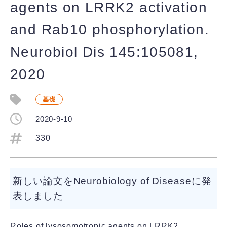
agents on LRRK2 activation
and Rab10 phosphorylation.
Neurobiol Dis 145:105081,
2020
基礎
2020-9-10
330
新しい論文をNeurobiology of Diseaseに発
表しました
Roles of lysosomotropic agents on LRRK2