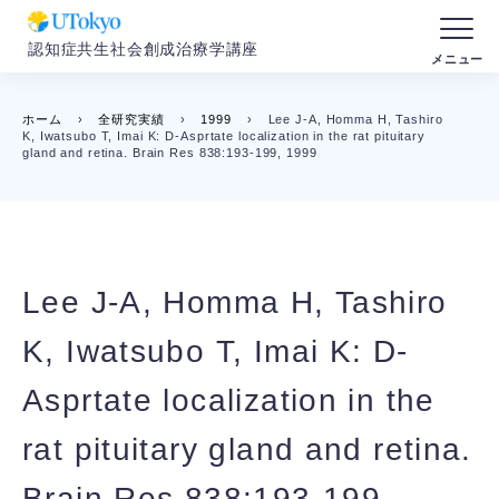
認知症共生社会創成治療学講座
ホーム
›
全研究実績
›
1999
›
Lee J-A, Homma H, Tashiro
K, Iwatsubo T, Imai K: D-Asprtate localization in the rat pituitary
gland and retina. Brain Res 838:193-199, 1999
Lee J-A, Homma H, Tashiro
K, Iwatsubo T, Imai K: D-
Asprtate localization in the
rat pituitary gland and retina.
Brain Res 838:193-199,