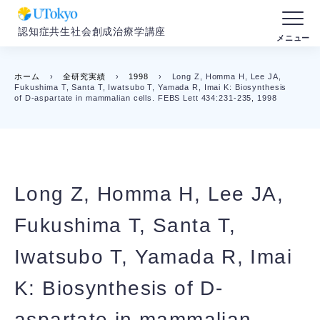
認知症共生社会創成治療学講座
ホーム
›
全研究実績
›
1998
›
Long Z, Homma H, Lee JA,
Fukushima T, Santa T, Iwatsubo T, Yamada R, Imai K: Biosynthesis
of D-aspartate in mammalian cells. FEBS Lett 434:231-235, 1998
Long Z, Homma H, Lee JA,
Fukushima T, Santa T,
Iwatsubo T, Yamada R, Imai
K: Biosynthesis of D-
aspartate in mammalian