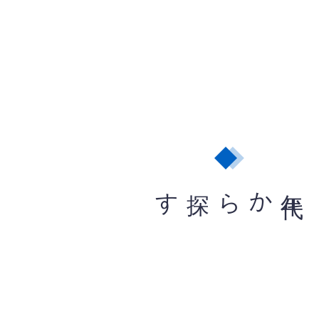
から探す
年
代