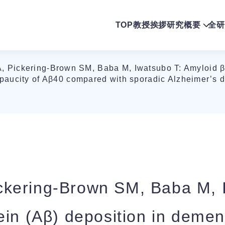
TOP
教授挨拶
研究概要
全研
Pickering-Brown SM, Baba M, Iwatsubo T: Amyloid β p
aucity of Aβ40 compared with sporadic Alzheimer’s d
kering-Brown SM, Baba M, I
ein (Aβ) deposition in demen