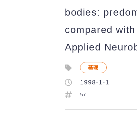
bodies: predom
compared with 
Applied Neurob
基礎
1998-1-1
57