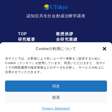
認知症共生社会創成治療学講座
TOP
教授挨拶
研究概要
全研究業績
人員募集
アクセス
Cookieの利用について
お知らせ
リンク
オプトアウト
プライバシーポリシー
当サイトでは、お客様により良いユーザー体験をご提供するために
Cookie（クッキー）を使用しています。同意いただけますと、当サイ
トでの閲覧履歴や端末情報などのデータを分析し、サービスの向上に
活用させていただきます。
お問い合わせは
同意
こちらから
拒否
Copyright © Dementia Inclusion and Therapeutics. All rights reserved.
Privacy Statement