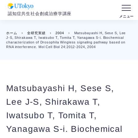
認知症共生社会創成治療学講座
ホーム
›
全研究実績
›
2004
›
Matsubayashi H, Sese S, Lee
J-S, Shirakawa T, Iwatsubo T, Tomita T, Yanagawa S-i. Biochemical
characterization of Drosophila Wingless signaling pathway based on
RNA interference. Mol Cell Biol 24:2012-2024, 2004
Matsubayashi H, Sese S,
Lee J-S, Shirakawa T,
Iwatsubo T, Tomita T,
Yanagawa S-i. Biochemical