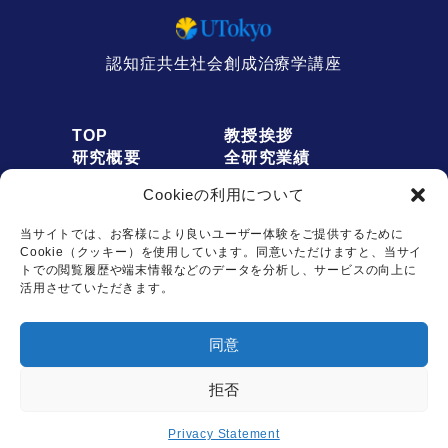
認知症共生社会創成治療学講座
TOP
教授挨拶
研究概要
全研究業績
人員募集
アクセス
Cookieの利用について
お知らせ
リンク
オプトアウト
プライバシーポリシー
当サイトでは、お客様により良いユーザー体験をご提供するために
Cookie（クッキー）を使用しています。同意いただけますと、当サイ
トでの閲覧履歴や端末情報などのデータを分析し、サービスの向上に
活用させていただきます。
お問い合わせは
同意
こちらから
拒否
Copyright © Dementia Inclusion and Therapeutics. All rights reserved.
Privacy Statement