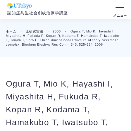
認知症共生社会創成治療学講座
ホーム
›
全研究実績
›
2006
›
Ogura T, Mio K, Hayashi I,
Miyashita H, Fukuda R, Kopan R, Kodama T, Hamakubo T, Iwatsubo
T, Tomita T, Sato C: Three-dimensional structure of the γ-secretase
complex. Biochem Biophys Res Comm 343: 525-534, 2006
Ogura T, Mio K, Hayashi I,
Miyashita H, Fukuda R,
Kopan R, Kodama T,
Hamakubo T, Iwatsubo T,