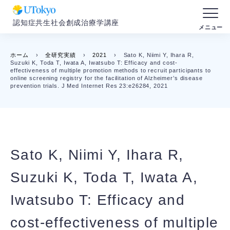
認知症共生社会創成治療学講座
ホーム
›
全研究実績
›
2021
›
Sato K, Niimi Y, Ihara R,
Suzuki K, Toda T, Iwata A, Iwatsubo T: Efficacy and cost-
effectiveness of multiple promotion methods to recruit participants to
online screening registry for the facilitation of Alzheimer’s disease
prevention trials. J Med Internet Res 23:e26284, 2021
Sato K, Niimi Y, Ihara R,
Suzuki K, Toda T, Iwata A,
Iwatsubo T: Efficacy and
cost-effectiveness of multiple