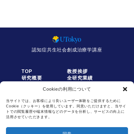
認知症共生社会創成治療学講座
TOP
教授挨拶
研究概要
全研究業績
人員募集
アクセス
Cookieの利用について
お知らせ
リンク
オプトアウト
プライバシーポリシー
当サイトでは、お客様により良いユーザー体験をご提供するために
Cookie（クッキー）を使用しています。同意いただけますと、当サイ
トでの閲覧履歴や端末情報などのデータを分析し、サービスの向上に
活用させていただきます。
お問い合わせは
同意