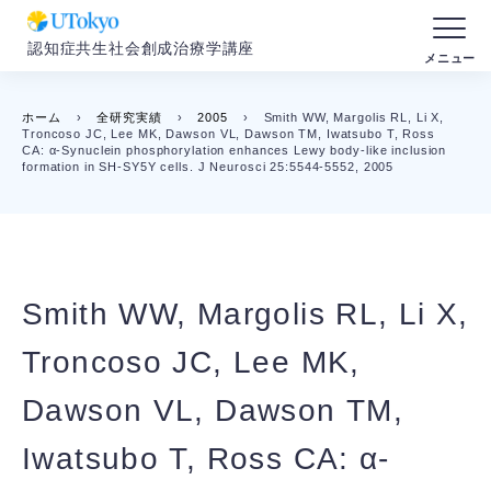
認知症共生社会創成治療学講座
ホーム
›
全研究実績
›
2005
›
Smith WW, Margolis RL, Li X,
Troncoso JC, Lee MK, Dawson VL, Dawson TM, Iwatsubo T, Ross
CA: α-Synuclein phosphorylation enhances Lewy body-like inclusion
formation in SH-SY5Y cells. J Neurosci 25:5544-5552, 2005
Smith WW, Margolis RL, Li X,
Troncoso JC, Lee MK,
Dawson VL, Dawson TM,
Iwatsubo T, Ross CA: α-