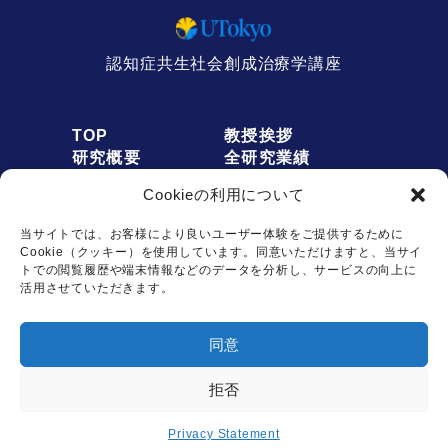
認知症共生社会創成治療学講座
TOP
教授挨拶
研究概要
全研究業績
人員募集
アクセス
Cookieの利用について
お知らせ
リンク
オプトアウト
プライバシーポリシー
当サイトでは、お客様により良いユーザー体験をご提供するために
Cookie（クッキー）を使用しています。同意いただけますと、当サイ
トでの閲覧履歴や端末情報などのデータを分析し、サービスの向上に
活用させていただきます。
お問い合わせは
同意
こちらから
拒否
Copyright © Dementia Inclusion and Therapeutics. All rights reserved.
Privacy Statement