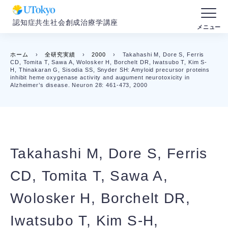
認知症共生社会創成治療学講座
ホーム
›
全研究実績
›
2000
›
Takahashi M, Dore S, Ferris
CD, Tomita T, Sawa A, Wolosker H, Borchelt DR, Iwatsubo T, Kim S-
H, Thinakaran G, Sisodia SS, Snyder SH: Amyloid precursor proteins
inhibit heme oxygenase activity and augument neurotoxicity in
Alzheimer’s disease. Neuron 28: 461-473, 2000
Takahashi M, Dore S, Ferris
CD, Tomita T, Sawa A,
Wolosker H, Borchelt DR,
Iwatsubo T, Kim S-H,