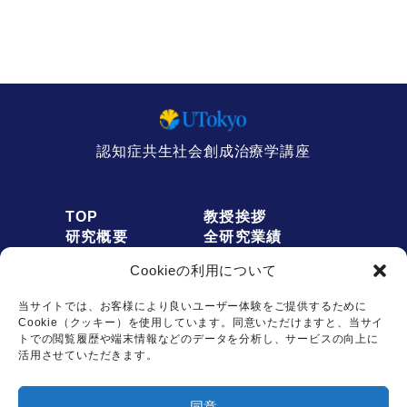
認知症共生社会創成治療学講座
TOP
教授挨拶
研究概要
全研究業績
人員募集
アクセス
Cookieの利用について
お知らせ
リンク
オプトアウト
プライバシーポリシー
当サイトでは、お客様により良いユーザー体験をご提供するために
Cookie（クッキー）を使用しています。同意いただけますと、当サイ
トでの閲覧履歴や端末情報などのデータを分析し、サービスの向上に
活用させていただきます。
お問い合わせは
同意