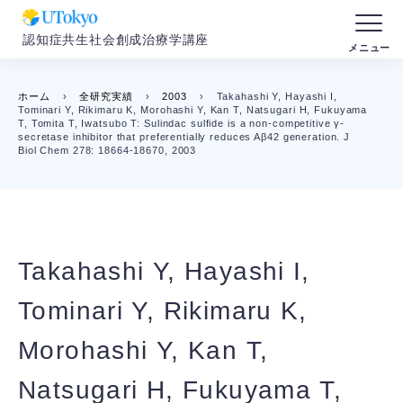
認知症共生社会創成治療学講座
ホーム
›
全研究実績
›
2003
›
Takahashi Y, Hayashi I,
Tominari Y, Rikimaru K, Morohashi Y, Kan T, Natsugari H, Fukuyama
T, Tomita T, Iwatsubo T: Sulindac sulfide is a non-competitive γ-
secretase inhibitor that preferentially reduces Aβ42 generation. J
Biol Chem 278: 18664-18670, 2003
Takahashi Y, Hayashi I,
Tominari Y, Rikimaru K,
Morohashi Y, Kan T,
Natsugari H, Fukuyama T,