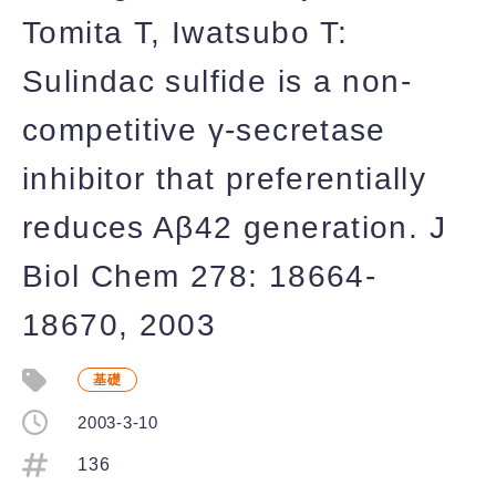
Tomita T, Iwatsubo T:
Sulindac sulfide is a non-
competitive γ-secretase
inhibitor that preferentially
reduces Aβ42 generation. J
Biol Chem 278: 18664-
18670, 2003
基礎
2003-3-10
136