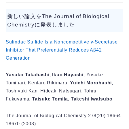
新しい論文をThe Journal of Biological
Chemistryに発表しました
Sulindac Sulfide Is a Noncompetitive γ-Secretase
Inhibitor That Preferentially Reduces Aβ42
Generation
Yasuko Takahashi
,
Ikuo Hayashi
, Yusuke
Tominari, Kentaro Rikimaru,
Yuichi Morohashi
,
Toshiyuki Kan, Hideaki Natsugari, Tohru
Fukuyama,
Taisuke Tomita
,
Takeshi Iwatsubo
The Journal of Biological Chemistry 278(20):18664-
18670 (2003)