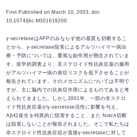
First Published on March 10, 2003, doi:
10.1074/jbc.M301619200
γ-secretaseはAPPのみならず他の基質も切断するこ
とから、γ-secretase阻害によるアルツハイマー病治
療・予防については、重篤な副作用が懸念されていま
す。疫学的調査より、非ステロイド性抗炎症薬の服用
がアルツハイマー病の発症リスクを低下させることが
報告されています。そのメカニズムについては不明で
すが、主に脳内での抗炎症作用によるものであると考
えられてきました。しかし2001年、一部の非ステロ
イド性抗炎症薬がγ-secretase活性に影響を与え、
Aβ42産生を特異的に阻害すること、また Notch切断
は阻害しないことが報告されました。そこで私たちは
非ステロイド性抗炎症役が直接γ-secretaseに対して