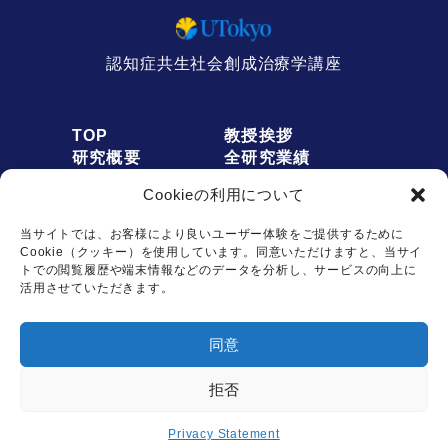
認知症共生社会創成治療学講座
TOP
教授挨拶
研究概要
全研究業績
人員募集
アクセス
Cookieの利用について
お知らせ
リンク
オプトアウト
プライバシーポリシー
当サイトでは、お客様により良いユーザー体験をご提供するために
Cookie（クッキー）を使用しています。同意いただけますと、当サイ
トでの閲覧履歴や端末情報などのデータを分析し、サービスの向上に
活用させていただきます。
お問い合わせは
同意
こちらから
拒否
Copyright © Dementia Inclusion and Therapeutics. All rights reserved.
Privacy Statement