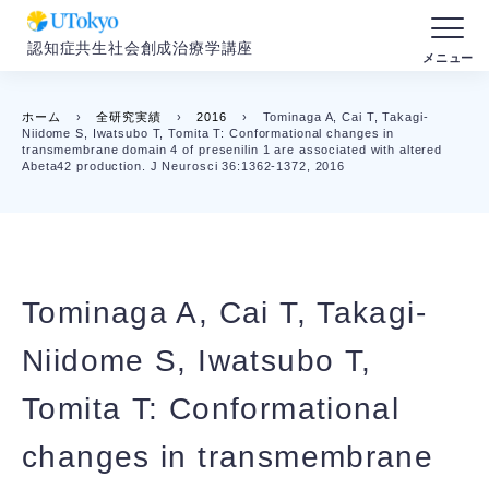
認知症共生社会創成治療学講座
ホーム
›
全研究実績
›
2016
›
Tominaga A, Cai T, Takagi-
Niidome S, Iwatsubo T, Tomita T: Conformational changes in
transmembrane domain 4 of presenilin 1 are associated with altered
Abeta42 production. J Neurosci 36:1362-1372, 2016
Tominaga A, Cai T, Takagi-
Niidome S, Iwatsubo T,
Tomita T: Conformational
changes in transmembrane