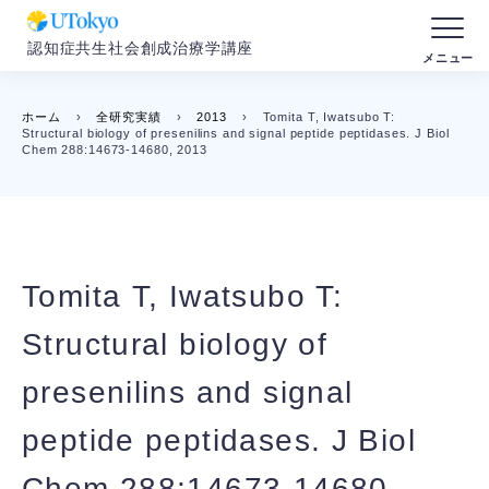
認知症共生社会創成治療学講座
ホーム
›
全研究実績
›
2013
›
Tomita T, Iwatsubo T:
Structural biology of presenilins and signal peptide peptidases. J Biol
Chem 288:14673-14680, 2013
Tomita T, Iwatsubo T:
Structural biology of
presenilins and signal
peptide peptidases. J Biol
Chem 288:14673-14680,