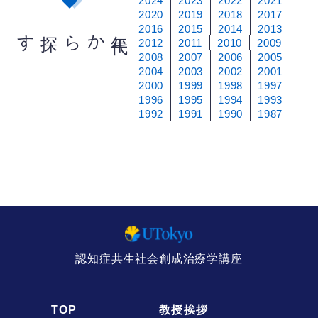
2024
2023
2022
2021
2020
2019
2018
2017
2016
2015
2014
2013
から探す
年
代
2012
2011
2010
2009
2008
2007
2006
2005
2004
2003
2002
2001
2000
1999
1998
1997
1996
1995
1994
1993
1992
1991
1990
1987
認知症共生社会創成治療学講座
TOP
教授挨拶