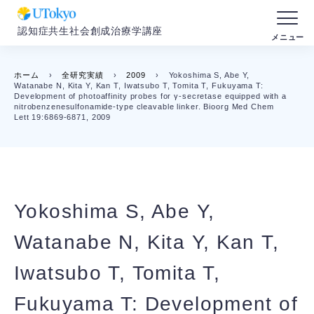
認知症共生社会創成治療学講座
ホーム
›
全研究実績
›
2009
›
Yokoshima S, Abe Y,
Watanabe N, Kita Y, Kan T, Iwatsubo T, Tomita T, Fukuyama T:
Development of photoaffinity probes for γ-secretase equipped with a
nitrobenzenesulfonamide-type cleavable linker. Bioorg Med Chem
Lett 19:6869-6871, 2009
Yokoshima S, Abe Y,
Watanabe N, Kita Y, Kan T,
Iwatsubo T, Tomita T,
Fukuyama T: Development of