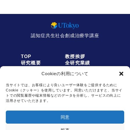
認知症共生社会創成治療学講座
TOP
教授挨拶
研究概要
全研究業績
人員募集
アクセス
Cookieの利用について
お知らせ
リンク
オプトアウト
プライバシーポリシー
当サイトでは、お客様により良いユーザー体験をご提供するために
Cookie（クッキー）を使用しています。同意いただけますと、当サイ
トでの閲覧履歴や端末情報などのデータを分析し、サービスの向上に
活用させていただきます。
お問い合わせは
同意
こちらから