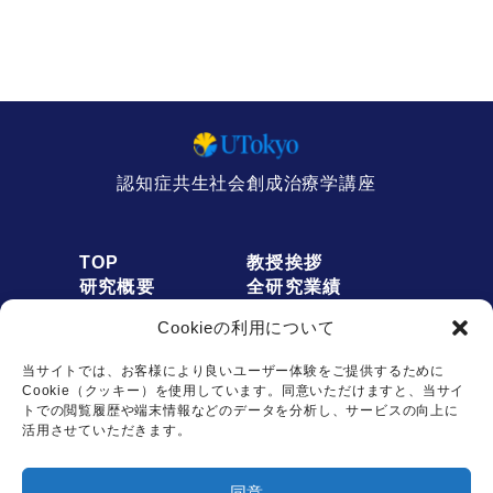
認知症共生社会創成治療学講座
TOP
教授挨拶
研究概要
全研究業績
人員募集
アクセス
Cookieの利用について
お知らせ
リンク
オプトアウト
プライバシーポリシー
当サイトでは、お客様により良いユーザー体験をご提供するために
Cookie（クッキー）を使用しています。同意いただけますと、当サイ
トでの閲覧履歴や端末情報などのデータを分析し、サービスの向上に
活用させていただきます。
お問い合わせは
同意