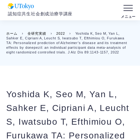
認知症共生社会創成治療学講座
ホーム
›
全研究実績
›
2022
›
Yoshida K, Seo M, Yan L,
Sahker E, Cipriani A, Leucht S, Iwatsubo T, Efthimiou O, Furukawa
TA: Personalized prediction of Alzheimer’s disease and its treatment
effects by donepezil: an individual participant data meta-analysis of
eight randomized controlled trials. J Alz Dis 89:1143-1157, 2022
Yoshida K, Seo M, Yan L,
Sahker E, Cipriani A, Leucht
S, Iwatsubo T, Efthimiou O,
Furukawa TA: Personalized