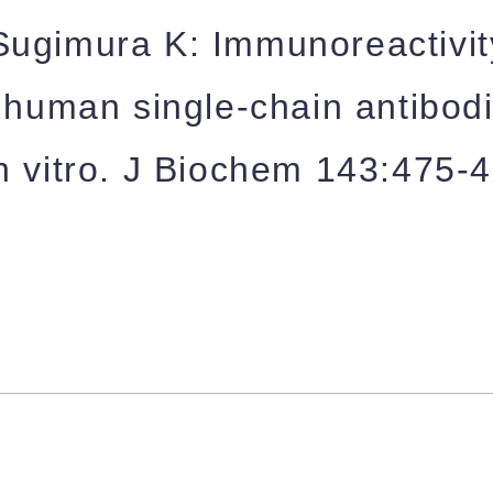
Sugimura K: Immunoreactivit
d human single-chain antibod
n vitro. J Biochem 143:475-