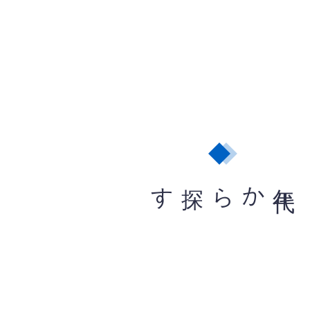
から探す
年
代