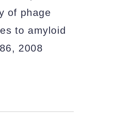
y of phage
ies to amyloid
486, 2008