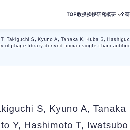
TOP
教授挨拶
研究概要
全研
T, Takiguchi S, Kyuno A, Tanaka K, Kuba S, Hashiguch
 of phage library-derived human single-chain antibodi
akiguchi S, Kyuno A, Tanaka
Ito Y, Hashimoto T, Iwatsubo