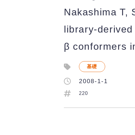
Nakashima T, 
library-derive
β conformers i
基礎
2008-1-1
220